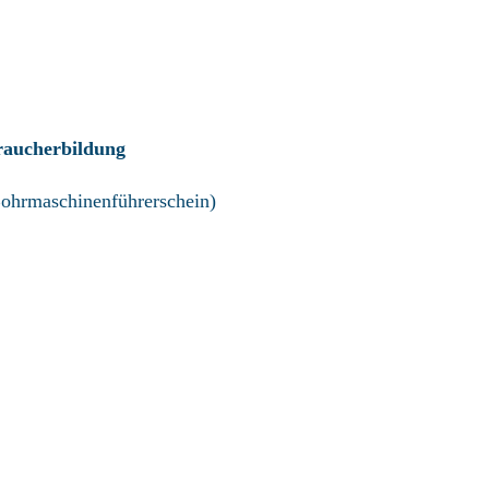
raucherbildung
Bohrmaschinenführerschein)