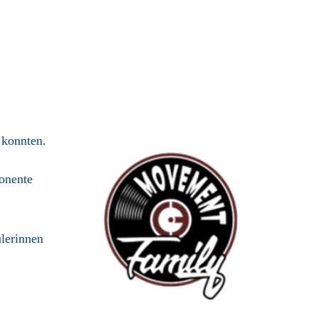
 konnten.
ponente
lerinnen